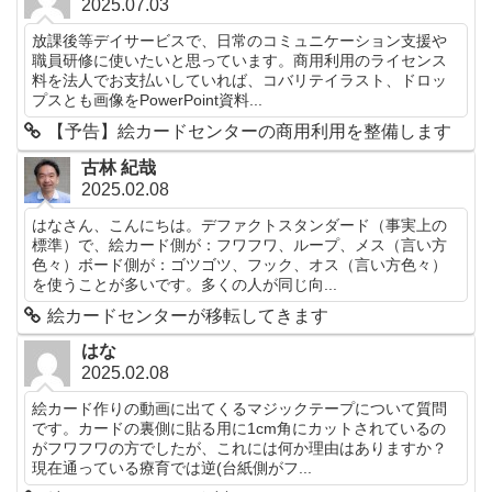
2025.07.03
放課後等デイサービスで、日常のコミュニケーション支援や
職員研修に使いたいと思っています。商用利用のライセンス
料を法人でお支払いしていれば、コバリテイラスト、ドロッ
プスとも画像をPowerPoint資料...
【予告】絵カードセンターの商用利用を整備します
古林 紀哉
2025.02.08
はなさん、こんにちは。デファクトスタンダード（事実上の
標準）で、絵カード側が：フワフワ、ループ、メス（言い方
色々）ボード側が：ゴツゴツ、フック、オス（言い方色々）
を使うことが多いです。多くの人が同じ向...
絵カードセンターが移転してきます
はな
2025.02.08
絵カード作りの動画に出てくるマジックテープについて質問
です。カードの裏側に貼る用に1cm角にカットされているの
がフワフワの方でしたが、これには何か理由はありますか？
現在通っている療育では逆(台紙側がフ...