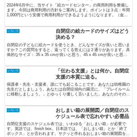
2024年6月中に、当サイト「絵カードセンター」の商用利用を整備し
ます。今回は商用利用の方針をご案内します。ポイントは３点：年間
1,000円という安価で商用利用ができるようようになります。（金額
は予定）商用利用には、コバリテ・イラストおよび...
自閉症の絵カードのサイズはどう
いろいろ
決める？
自閉症の子どもに絵カードを使うとき、どんなサイズが良いと思いま
すか？この質問をすると、返ってくる答えには２通りがあります。具
体的なサイズ： 35 x 35 cmが良いと思う。45 x 45 cmが良いと思
う。PECS中サイズが良いと思う。な...
「伝わる支援」とは何か。自閉症
いろいろ
支援の本質に迫る。
保護者・先生・支援者、誰にでも起こることです。あなたは幼稚園の
先生だとしましょう。あなたは自閉症傾向の園児に、「プレイルーム
に移動しましょう。」とゆっくり優しく言いました。あなたのその支
援、園児に伝わりましたか？もう一つ質問です。なぜ、伝わ...
おしまい箱の展開図／自閉症のス
いろいろ
ケジュール表で忘れやすい必需品
自閉症支援のスケジュル表では、いわゆる「おしまい箱」が必要で
す。英語では、finish box。日本語では、「おしまい箱」とか「終了
ボックス」とか言われます。サクッと作れるおしまい箱の展開図を公