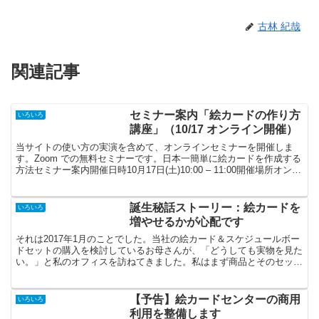
古林 紀哉
関連記事
セミナー案内「絵カードの作り方
いろいろ
講座」（10/17 オンライン開催）
当サイトの使い方の実演を含めて、オンラインセミナーを開催しま
す。Zoom での無料セミナーです。日本一簡単に絵カードを作成する
方法セミナー案内開催日時10月17日(土)10:00 – 11:00開催場所オンラ
イン（Zoom）※スマホ参加も可...
誕生秘話ストーリー：絵カードを
いろいろ
増やせるかが心配です
それは2017年1月のことでした。当社の絵カード＆スケジュールボー
ドセットの購入を検討しているお母さんが、「どうしても実物を見た
い。」と私のオフィスを訪ねてきました。私はまず商品とそのセット
に含まれる絵カードの内容を説明しました。自閉症の子...
【予告】絵カードセンターの商用
いろいろ
利用を整備します